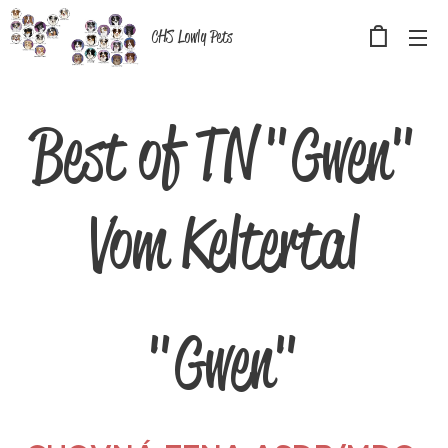
CHS Lowly Pets
Best of TN "Gwen"
Vom Keltertal
"Gwen"