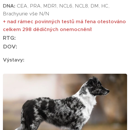
DNA:
CEA, PRA, MDR1, NCL6, NCL8, DM, HC,
Brachyurie vše N/N
+ nad rámec povinných testů má fena otestováno
celkem 298 dědičných onemo
cnění!
RTG:
DOV:
Výstavy: