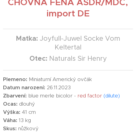
CHOVNÁ FENA ASDR/MDC,
import DE
Matka:
Joyfull-Juwel Socke Vom
Keltertal
Otec:
Naturals Sir Henry
Plemeno:
Miniaturní Americký ovčák
Datum
narození:
26.11.2023
Zbarvení:
blue merle bicolor -
red factor
(
dilute)
Ocas:
dlouhý
Výška:
41 cm
Váha:
13 kg
Skus:
nůžkový