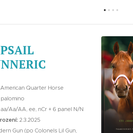
PSAIL
NNERIC
:
American Quarter Horse
:
palomino
:
aa/Aa/AA, ee, nCr + 6 panel N/N
rození:
2.3.2025
ern Gun (po Colonels Lil Gun,