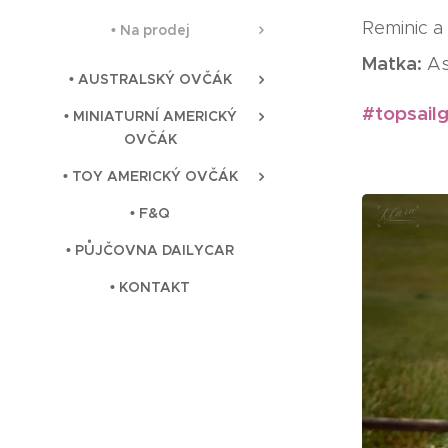
Reminic a
• Na prodej
Matka:
As
• AUSTRALSKÝ OVČÁK
#topsail
• MINIATURNÍ AMERICKÝ
OVČÁK
• TOY AMERICKÝ OVČÁK
• F&Q
• PŮJČOVNA DAILYCAR
• KONTAKT