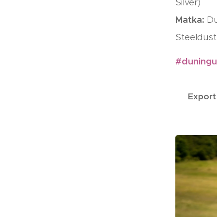
Silver)
Matka:
Du
Steeldust
#duning
🇸🇮
Export