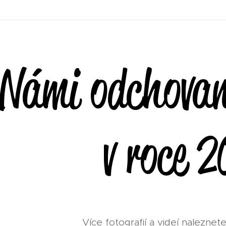
Námi odchovan
v roce 
Více fotografií a videí naleznet