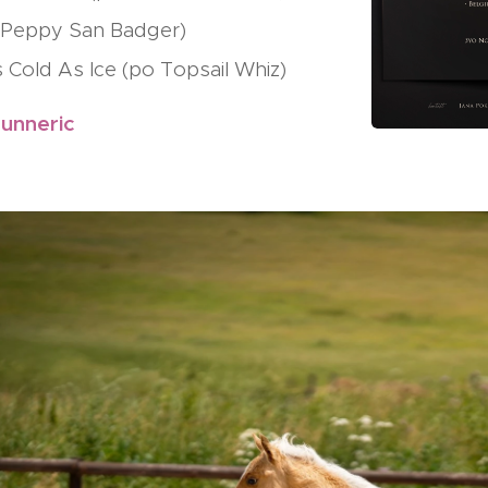
 Peppy San Badger)
 Cold As Ice (po Topsail Whiz)
gunneric