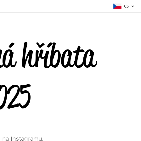
CS
á hříbata
2025
e na Instagramu.