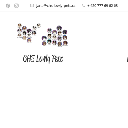
jana@chs-lowly-pets.cz
+ 420 777 69 62 63
CHS Lowly Pets