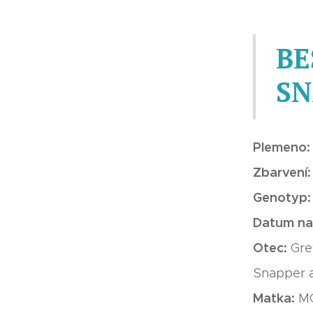
BE
SN
Plemeno
Zbarvení
Genotyp
Datum na
Otec:
Gre
Snapper a
Matka:
MG