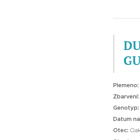
DU
G
Plemeno
Zbarvení
Genotyp
Datum na
Otec:
Oak