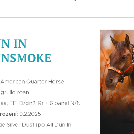
N IN
UNSMOKE
:
American Quarter Horse
:
grullo roan
:
aa, EE, D/dn2, Rr + 6 panel N/N
rození:
9.2.2025
ie Silver Dust (po All Dun In