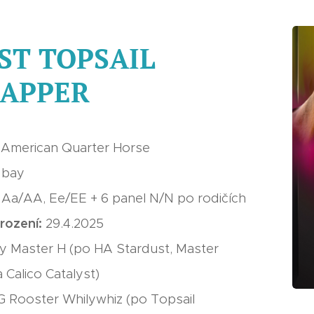
ST TOPSAIL
APPER
:
American Quarter Horse
:
bay
:
Aa/AA, Ee/EE + 6 panel N/N po rodičích
rození:
29.4.2025
y Master H (po HA Stardust, Master
 Calico Catalyst)
 Rooster Whilywhiz (po Topsail