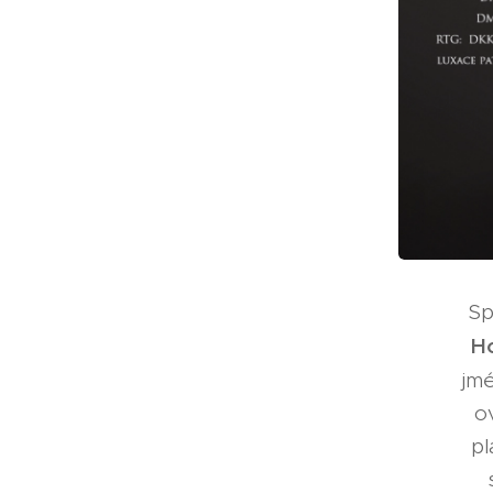
Sp
H
jm
o
pl