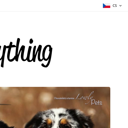
CS
ything