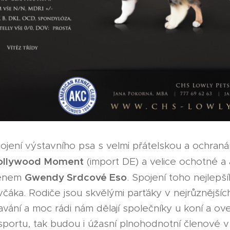
ojení výstavního psa s velmi přátelskou a ochr
ollywood Moment
(import DE) a velice ochotné a
Gwendy Srdcové Eso
énem
. Spojení toho nejlepš
včáka. Rodiče jsou skvělými parťáky v nejrůznějšíc
avání a moc rádi nám dělají společníky u koní a o
sportu, tak budou i úžasní plnohodnotní členové 