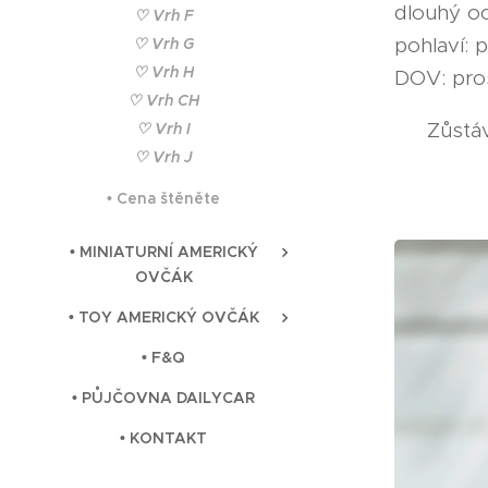
dlouhý o
♡ Vrh F
pohlaví: 
♡ Vrh G
♡ Vrh H
DOV: pro
♡ Vrh CH
🇨🇿 Zůst
♡ Vrh I
♡ Vrh J
• Cena štěněte
• MINIATURNÍ AMERICKÝ
OVČÁK
• TOY AMERICKÝ OVČÁK
• F&Q
• PŮJČOVNA DAILYCAR
• KONTAKT