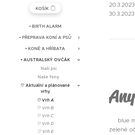
20.3.2023
KOŠÍK
30.3.2023
• BIRTH ALARM
• PŘEPRAVA KONÍ A PSŮ
• KONĚ A HŘÍBATA
• AUSTRALSKÝ OVČÁK
♂ Naši psi
♀️ Naše feny
♡ Aktuální a plánované
Any
vrhy
♡ Vrh A
♡ Vrh B
♡ Vrh C
♂
blue m
♡ Vrh D
zelené oč
♡ Vrh E