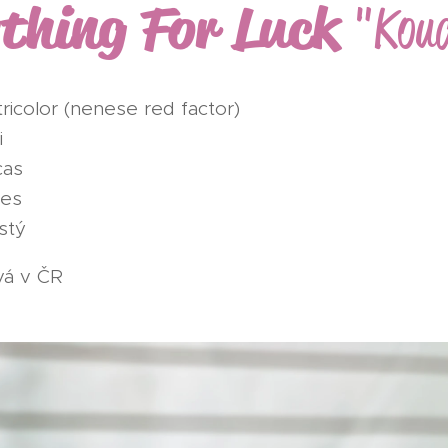
thing For Luck
"Kou
tricolor (nenese red factor)
i
cas
pes
stý
ává v ČR