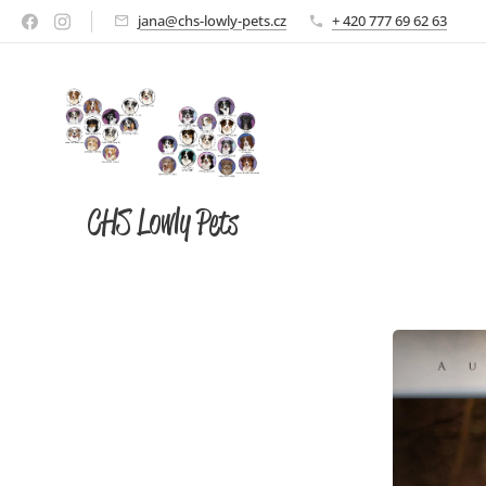
jana@chs-lowly-pets.cz
+ 420 777 69 62 63
CHS Lowly Pets