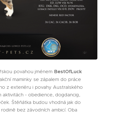
BestOfLuck
anářskou povahou jménem
 akční maminky se zápalem do práce
ího z exteriéru i povahy Australského
h aktivitách - obedience, dogdancig,
veček. Štěňátka budou vhodná jak do
v rodině bez závodních ambicí. Oba