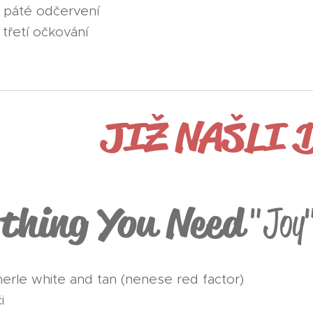
 páté odčervení
 třetí očkování
JIŽ NAŠLI
thing You Need
"Joy
erle white and tan (nenese red factor)
i