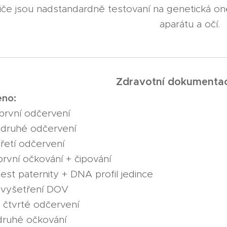
iče jsou nadstandardně testovaní na genetická 
aparátu a očí.
Zdravotní dokumentac
no:
 první odčervení
 druhé odčervení
třetí odčervení
první očkování + čipování
test paternity + DNA profil jedince
3 vyšetření DOV
 čtvrté odčervení
druhé očkování