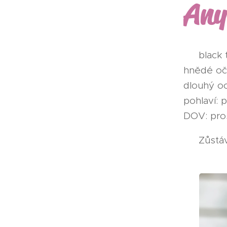
Any
♂
black 
hnědé oč
dlouhý o
pohlaví: 
DOV: pro
🇨🇿 Zůst