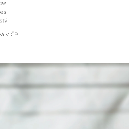
cas
pes
stý
ává v ČR