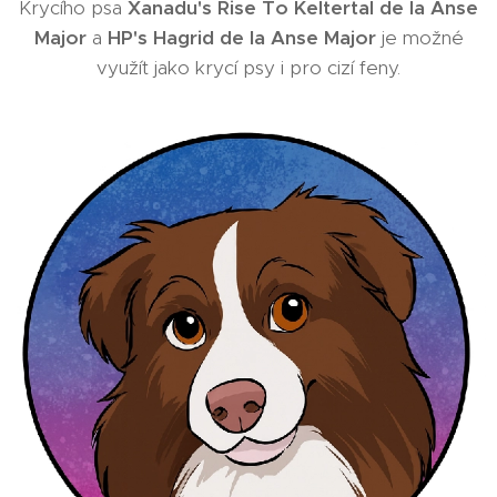
Krycího psa
Xanadu's Rise To Keltertal de la Anse
Major
a
HP's Hagrid de la Anse Major
je možné
využít jako krycí psy i pro cizí feny.