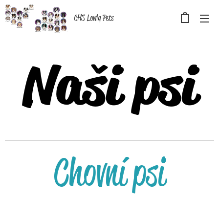
CHS Lowly Pets
Naši psi
Chovní psi