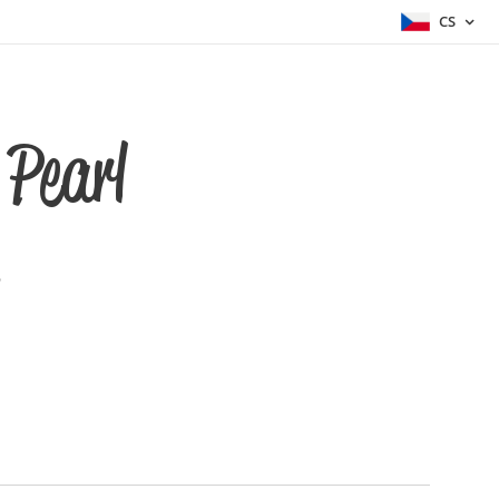
CS
 Pearl
"