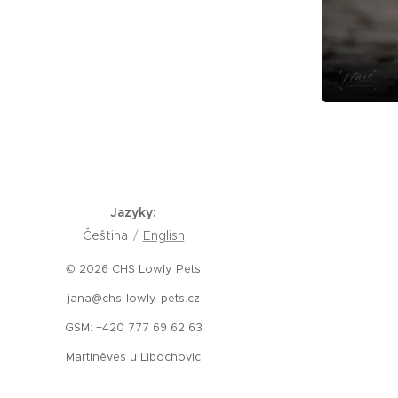
Jazyky
Čeština
English
© 2026 CHS Lowly Pets
jana@chs-lowly-pets.cz
GSM: +420 777 69 62 63
Martiněves u Libochovic