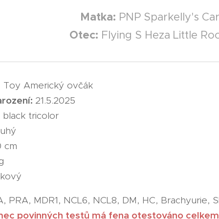
Matka:
PNP Sparkelly's Car
Otec:
Flying S Heza Little Roc
:
Toy Americký ovčák
rození:
21.5.2025
black tricolor
uhý
 cm
g
kový
, PRA, MDR1, NCL6, NCL8, DM, HC, Brachyurie,
mec povinných testů má fena otestováno celke