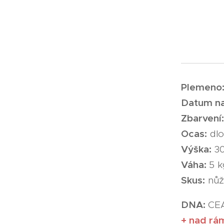
Plemeno
Datum
na
Zbarvení:
Ocas:
dlo
Výška:
30
Váha:
5 k
Skus:
nůž
DNA:
CEA
+ nad rá