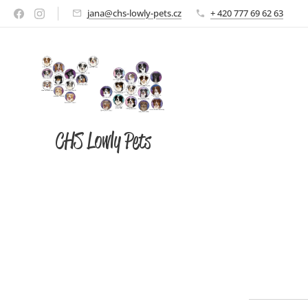
jana@chs-lowly-pets.cz
+ 420 777 69 62 63
CHS Lowly Pets