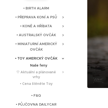
• BIRTH ALARM
• PŘEPRAVA KONÍ A PSŮ
• KONĚ A HŘÍBATA
• AUSTRALSKÝ OVČÁK
• MINIATURNÍ AMERICKÝ
OVČÁK
• TOY AMERICKÝ OVČÁK
♀️ Naše feny
♡ Aktuální a plánované
vrhy
• Cena štěněte Toy
• F&Q
• PŮJČOVNA DAILYCAR