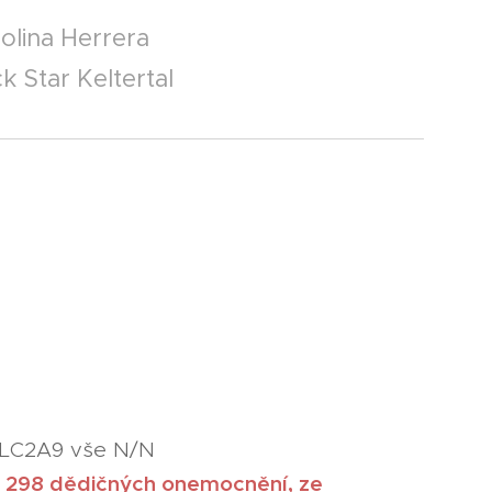
olina Herrera
k Star Keltertal
 SLC2A9 vše N/N
m 298 dědičných onemo
cnění,
ze