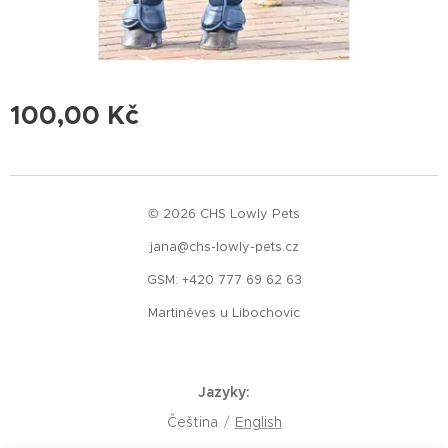
100,00
Kč
© 2026 CHS Lowly Pets
jana@chs-lowly-pets.cz
GSM: +420 777 69 62 63
Martiněves u Libochovic
Jazyky
Čeština
English